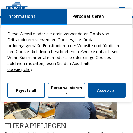
Toggl
navig
Informations
Personalisieren
News
Geschehen
Video
Download
Diese Website oder die darin verwendeten Tools von
Drittanbietern verwenden Cookies, die für das
ordnungsgemäße Funktionieren der Website und für die in
den Cookie-Richtlinien beschriebenen Zwecke nützlich sind.
Sie befinden sich hier:
Home
Wenn Sie mehr erfahren oder alle oder einige Cookies
ablehnen möchten, lesen Sie den Abschnitt
cookie policy
Personalisieren
Rejects all
Accept all
»
THERAPIELIEGEN