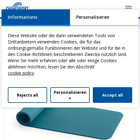
Toggl
navig
Informations
Personalisieren
News
Geschehen
Video
Download
Diese Website oder die darin verwendeten Tools von
Drittanbietern verwenden Cookies, die für das
ordnungsgemäße Funktionieren der Website und für die in
den Cookie-Richtlinien beschriebenen Zwecke nützlich sind.
Sie befinden sich hier:
Home
>
Heilgymnastik
>
Airex-Matten
> Set
Wenn Sie mehr erfahren oder alle oder einige Cookies
Airex Fitline 180, 15 Stk.
ablehnen möchten, lesen Sie den Abschnitt
cookie policy
Personalisieren
Rejects all
Accept all
»