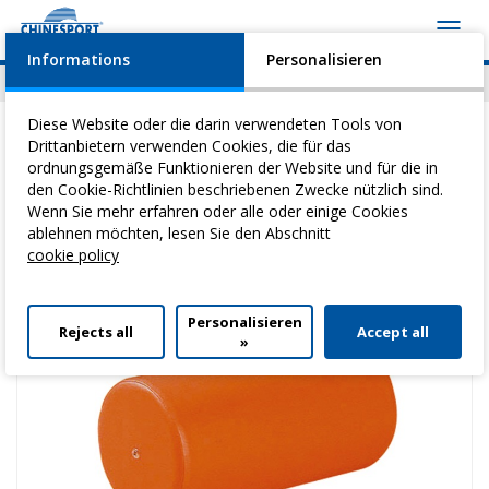
Toggl
navig
Informations
Personalisieren
News
Geschehen
Video
Download
Diese Website oder die darin verwendeten Tools von
Drittanbietern verwenden Cookies, die für das
ordnungsgemäße Funktionieren der Website und für die in
den Cookie-Richtlinien beschriebenen Zwecke nützlich sind.
Sie befinden sich hier:
Home
>
Heilgymnastik
>
Bunte Kissen
>
Wenn Sie mehr erfahren oder alle oder einige Cookies
Zylinder-Kissen 50 X 25 ø Cm
ablehnen möchten, lesen Sie den Abschnitt
cookie policy
Personalisieren
Rejects all
Accept all
»