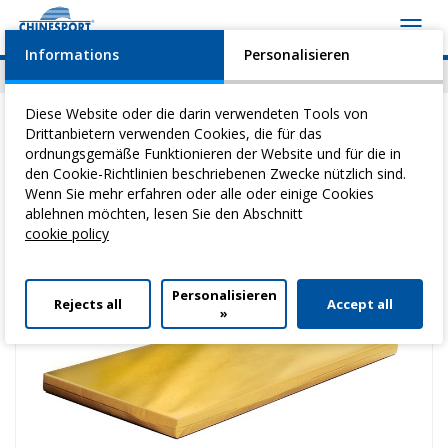
Toggl
navig
Informations
Personalisieren
News
Geschehen
Video
Download
Diese Website oder die darin verwendeten Tools von
Drittanbietern verwenden Cookies, die für das
ordnungsgemäße Funktionieren der Website und für die in
den Cookie-Richtlinien beschriebenen Zwecke nützlich sind.
Sie befinden sich hier:
Home
>
Heilgymnastik
>
Bunte Matten
> Matte
Wenn Sie mehr erfahren oder alle oder einige Cookies
200 X 100 X 10 H Cm
ablehnen möchten, lesen Sie den Abschnitt
cookie policy
Personalisieren
Rejects all
Accept all
»