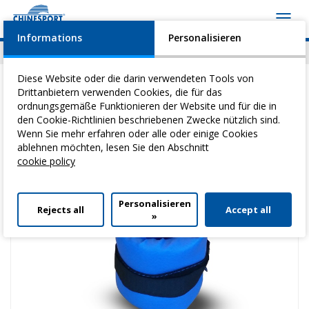
Toggl
navig
Informations
Personalisieren
News
Geschehen
Video
Download
Diese Website oder die darin verwendeten Tools von
Drittanbietern verwenden Cookies, die für das
ordnungsgemäße Funktionieren der Website und für die in
den Cookie-Richtlinien beschriebenen Zwecke nützlich sind.
Sie befinden sich hier:
Home
>
Heilgymnastik
>
KnöChel-,
Wenn Sie mehr erfahren oder alle oder einige Cookies
Handgelenkgewichte
> KnöChel- Handgelenkgewicht 2 Kg
ablehnen möchten, lesen Sie den Abschnitt
cookie policy
Personalisieren
Rejects all
Accept all
»