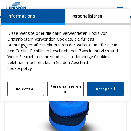
Toggl
navig
Informations
Personalisieren
News
Geschehen
Video
Download
Diese Website oder die darin verwendeten Tools von
Drittanbietern verwenden Cookies, die für das
ordnungsgemäße Funktionieren der Website und für die in
den Cookie-Richtlinien beschriebenen Zwecke nützlich sind.
Sie befinden sich hier:
Home
>
Heilgymnastik
>
KnöChel-,
Wenn Sie mehr erfahren oder alle oder einige Cookies
Handgelenkgewichte
> KnöChel- Handgelenkgewicht 3 Kg
ablehnen möchten, lesen Sie den Abschnitt
cookie policy
Personalisieren
Rejects all
Accept all
»