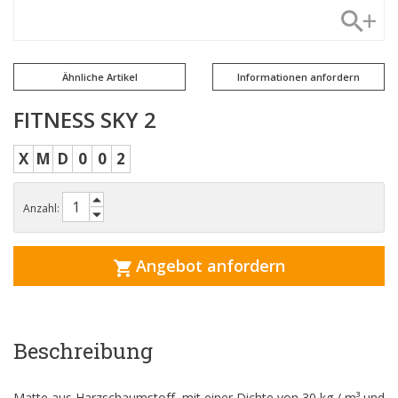
Ähnliche Artikel
Informationen anfordern
FITNESS SKY 2
X
M
D
0
0
2
Anzahl:
Angebot anfordern
Beschreibung
Matte aus Harzschaumstoff, mit einer Dichte von 30 kg / m³ und