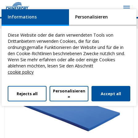
Toggl
navig
Informations
Personalisieren
News
Geschehen
Video
Download
Diese Website oder die darin verwendeten Tools von
Drittanbietern verwenden Cookies, die für das
ordnungsgemäße Funktionieren der Website und für die in
den Cookie-Richtlinien beschriebenen Zwecke nützlich sind.
Sie befinden sich hier:
Home
>
Heilgymnastik
>
Matten
> Fitness Sky 2
Wenn Sie mehr erfahren oder alle oder einige Cookies
ablehnen möchten, lesen Sie den Abschnitt
cookie policy
Personalisieren
Rejects all
Accept all
»