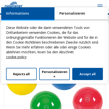
Toggl
navig
Informations
Personalisieren
News
Geschehen
Video
Download
Diese Website oder die darin verwendeten Tools von
Drittanbietern verwenden Cookies, die für das
ordnungsgemäße Funktionieren der Website und für die in
den Cookie-Richtlinien beschriebenen Zwecke nützlich sind.
Sie befinden sich hier:
Home
>
Heilgymnastik
>
SportbäLle
> Ritmic
Wenn Sie mehr erfahren oder alle oder einige Cookies
Official 400 G
ablehnen möchten, lesen Sie den Abschnitt
cookie policy
Personalisieren
Rejects all
Accept all
»