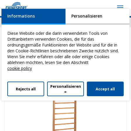
Toggl
navig
Informations
Personalisieren
News
Geschehen
Video
Download
Diese Website oder die darin verwendeten Tools von
Drittanbietern verwenden Cookies, die für das
ordnungsgemäße Funktionieren der Website und für die in
den Cookie-Richtlinien beschriebenen Zwecke nützlich sind.
Sie befinden sich hier:
Home
>
Heilgymnastik
>
SprossenwäNde
>
Wenn Sie mehr erfahren oder alle oder einige Cookies
Einzelne Sprossenwand
ablehnen möchten, lesen Sie den Abschnitt
cookie policy
Personalisieren
Rejects all
Accept all
»