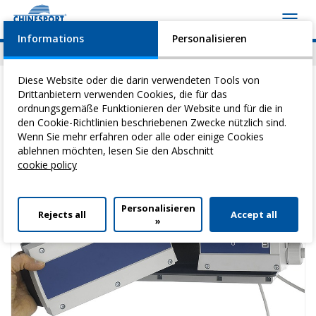
Toggl
navig
Informations
Personalisieren
News
Geschehen
Video
Download
Diese Website oder die darin verwendeten Tools von
Drittanbietern verwenden Cookies, die für das
ordnungsgemäße Funktionieren der Website und für die in
den Cookie-Richtlinien beschriebenen Zwecke nützlich sind.
Sie befinden sich hier:
Home
>
Hygiene Und Antidekubitus
>
Wenn Sie mehr erfahren oder alle oder einige Cookies
Duschliegen
> Ersatzakku ipx5
ablehnen möchten, lesen Sie den Abschnitt
cookie policy
Personalisieren
Rejects all
Accept all
»