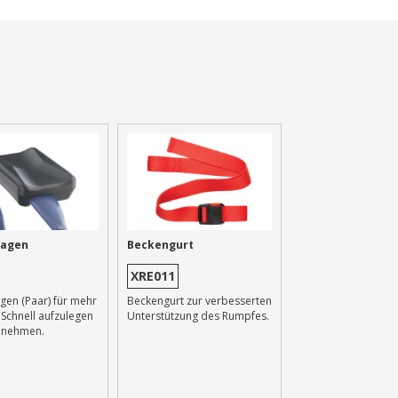
lagen
Beckengurt
XRE011
gen (Paar) für mehr
Beckengurt zur verbesserten
Schnell aufzulegen
Unterstützung des Rumpfes.
unehmen.