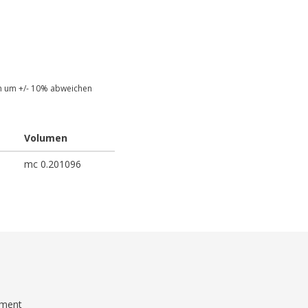
n um +/- 10% abweichen
Volumen
mc 0.201096
ument