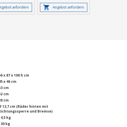
ngebot anfordern
Angebot anfordern
56 x 87 x 100 h cm
45 x 46 cm
53 cm
52 cm
28 cm
Ø 12,7 cm (Räder hinten mit
Richtungssperre und Bremse)
14,5 kg
130 kg