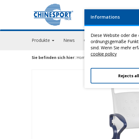
Informations
FIRM
Diese Website oder die 
Produkte
News
Geschehen
GPS Acade
ordnungsgemäße Funktion
sind. Wenn Sie mehr erf
cookie policy
Sie befinden sich hier:
Home
>
Hygiene Und Antidekubitu
Rejects al