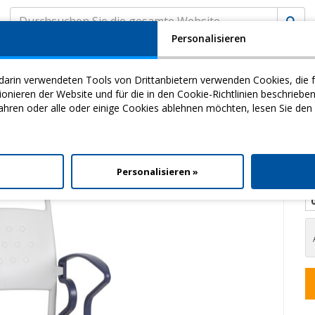
Personalisieren
A
KUNDENSERVICE
MyCHINESPORT
(
0
) EINK
darin verwendeten Tools von Drittanbietern verwenden Cookies, die f
my
Video
Download
ieren der Website und für die in den Cookie-Richtlinien beschriebe
ahren oder alle oder einige Cookies ablehnen möchten, lesen Sie den
s
>
ToilettenstüHle
> Bonn
l
Personalisieren »