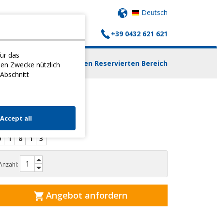
Deutsch
+39 0432 621 621
AUFSWAGEN
KONTAKTE
ür das
Einloggen Reservierten Bereich
nen Zwecke nützlich
 Abschnitt
BONN
Accept all
0
1
8
1
3
Anzahl:
Angebot anfordern