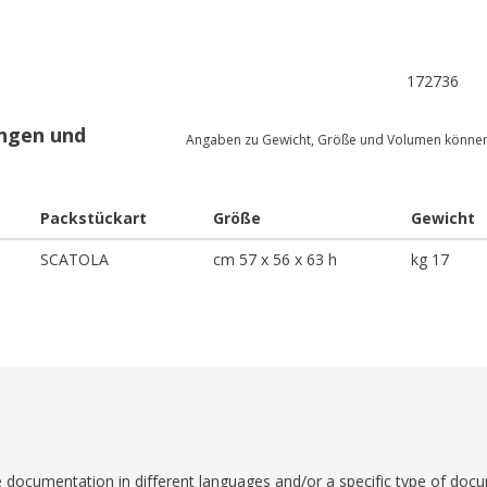
172736
ngen und
Angaben zu Gewicht, Größe und Volumen könne
Packstückart
Größe
Gewicht
SCATOLA
cm 57 x 56 x 63 h
kg 17
ble documentation in different languages and/or a specific type of doc