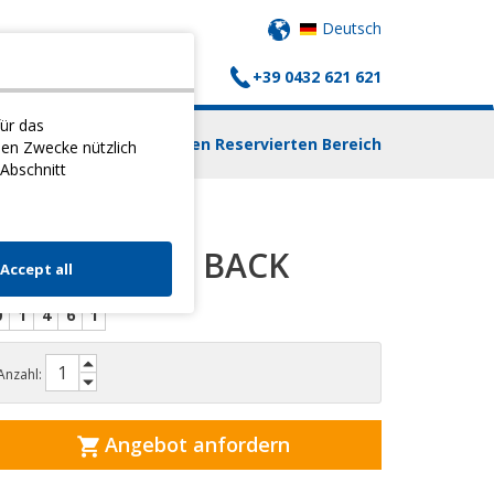
Deutsch
+39 0432 621 621
AUFSWAGEN
KONTAKTE
ür das
Einloggen Reservierten Bereich
nen Zwecke nützlich
 Abschnitt
COMFORT' A' BACK
Accept all
0
1
4
6
1
Anzahl:
Angebot anfordern