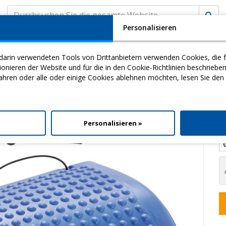
Personalisieren
A
KUNDENSERVICE
MyCHINESPORT
(
0
) EINK
darin verwendeten Tools von Drittanbietern verwenden Cookies, die f
my
Video
Download
ieren der Website und für die in den Cookie-Richtlinien beschriebe
ahren oder alle oder einige Cookies ablehnen möchten, lesen Sie den
R Die Sitzende Haltung
> Comfort' A' Back
l
Personalisieren »