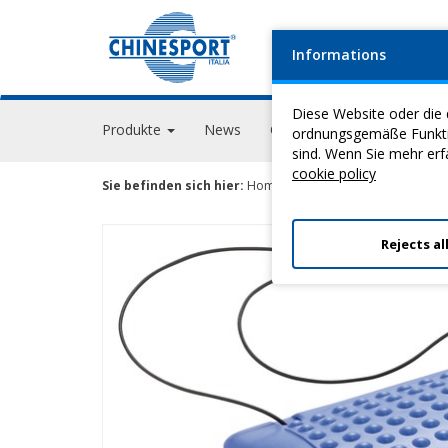
Informations
FIRM
Diese Website oder die 
Produkte
News
Geschehen
GPS Acade
ordnungsgemäße Funktion
sind. Wenn Sie mehr erf
cookie policy
Sie befinden sich hier:
Home
>
Propriozeption
>
Kissen Fü
Rejects al