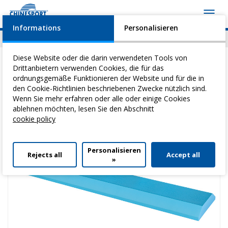
Toggl
navig
Informations
Personalisieren
News
Geschehen
Video
Download
Diese Website oder die darin verwendeten Tools von
Drittanbietern verwenden Cookies, die für das
ordnungsgemäße Funktionieren der Website und für die in
den Cookie-Richtlinien beschriebenen Zwecke nützlich sind.
Sie befinden sich hier:
Home
>
Heilgymnastik
>
Airex-Matten
> Balance
Wenn Sie mehr erfahren oder alle oder einige Cookies
Beam
ablehnen möchten, lesen Sie den Abschnitt
cookie policy
Personalisieren
Rejects all
Accept all
»