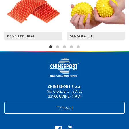
ENE-FEET MAT
SENSYBALL 10
SEN
CHINESPORT S.p.a.
Via Croazia, 2 - Z.A.U.
33100 UDINE - ITALY
Trovaci