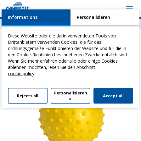
Toggl
navig
Informations
Personalisieren
News
Geschehen
Video
Download
Diese Website oder die darin verwendeten Tools von
Drittanbietern verwenden Cookies, die für das
ordnungsgemäße Funktionieren der Website und für die in
den Cookie-Richtlinien beschriebenen Zwecke nützlich sind.
Sie befinden sich hier:
Home
>
Heilgymnastik
>
Hilfsmittel Sanfte
Wenn Sie mehr erfahren oder alle oder einige Cookies
Gymnastik
> Sensyball 20
ablehnen möchten, lesen Sie den Abschnitt
cookie policy
Personalisieren
Rejects all
Accept all
»