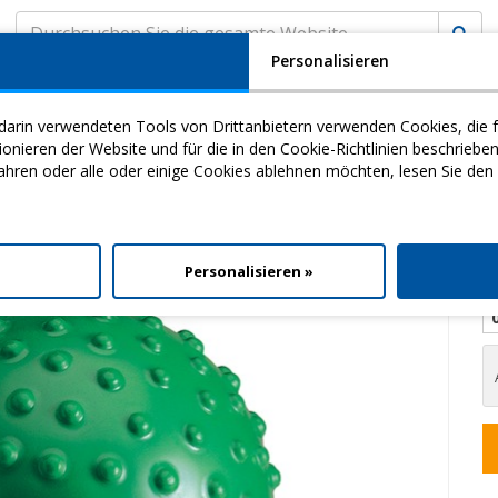
Personalisieren
A
KUNDENSERVICE
MyCHINESPORT
(
0
) EINK
darin verwendeten Tools von Drittanbietern verwenden Cookies, die f
my
Video
Download
ieren der Website und für die in den Cookie-Richtlinien beschriebe
ahren oder alle oder einige Cookies ablehnen möchten, lesen Sie den
l Sanfte Gymnastik
> Aku Ball
l
Personalisieren »