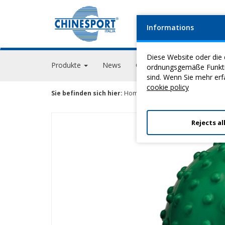
Informations
FIRM
Diese Website oder die 
Produkte
News
Geschehen
GPS Acade
ordnungsgemäße Funktion
sind. Wenn Sie mehr erf
cookie policy
Sie befinden sich hier:
Home
>
Heilgymnastik
>
Hilfsmitte
Rejects al