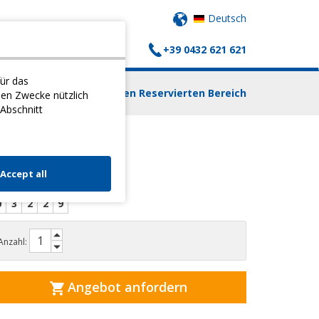
Deutsch
+39 0432 621 621
AUFSWAGEN
KONTAKTE
ür das
Einloggen Reservierten Bereich
nen Zwecke nützlich
 Abschnitt
AKU BALL
Accept all
0
3
2
2
9
Anzahl:
Angebot anfordern