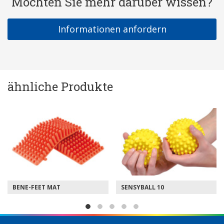
Möchten Sie mehr darüber wissen?
Informationen anfordern
ähnliche Produkte
 MAT
SENSYBALL 10
SENSYBALL 20