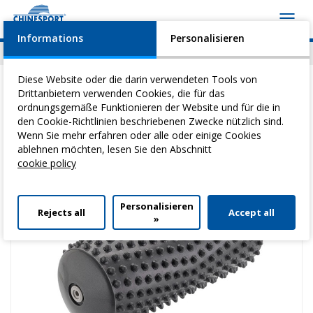
Toggl
navig
Informations
Personalisieren
News
Geschehen
Video
Download
Diese Website oder die darin verwendeten Tools von
Drittanbietern verwenden Cookies, die für das
ordnungsgemäße Funktionieren der Website und für die in
den Cookie-Richtlinien beschriebenen Zwecke nützlich sind.
Sie befinden sich hier:
Home
>
Heilgymnastik
>
Hilfsmittel Sanfte
Wenn Sie mehr erfahren oder alle oder einige Cookies
Gymnastik
> Activ Roll
ablehnen möchten, lesen Sie den Abschnitt
cookie policy
Personalisieren
Rejects all
Accept all
»