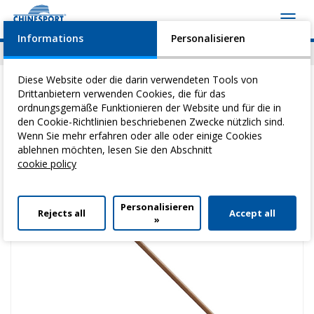
Toggl
navig
Informations
Personalisieren
News
Geschehen
Video
Download
Diese Website oder die darin verwendeten Tools von
Drittanbietern verwenden Cookies, die für das
ordnungsgemäße Funktionieren der Website und für die in
den Cookie-Richtlinien beschriebenen Zwecke nützlich sind.
Sie befinden sich hier:
Home
>
Heilgymnastik
>
Psychomotorische
Wenn Sie mehr erfahren oder alle oder einige Cookies
üBungsgeräTe
> Holzstab - 80 Cm
ablehnen möchten, lesen Sie den Abschnitt
cookie policy
Personalisieren
Rejects all
Accept all
»