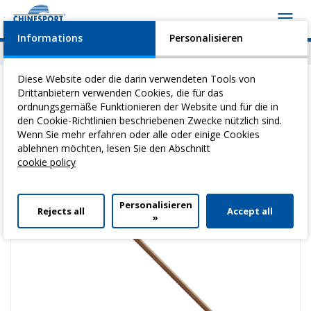
Toggl
navig
Informations
Personalisieren
News
Geschehen
Video
Download
Diese Website oder die darin verwendeten Tools von
Drittanbietern verwenden Cookies, die für das
ordnungsgemäße Funktionieren der Website und für die in
den Cookie-Richtlinien beschriebenen Zwecke nützlich sind.
Sie befinden sich hier:
Home
>
Heilgymnastik
>
Psychomotorische
Wenn Sie mehr erfahren oder alle oder einige Cookies
üBungsgeräTe
> Holzstab - 90 Cm
ablehnen möchten, lesen Sie den Abschnitt
cookie policy
Personalisieren
Rejects all
Accept all
»