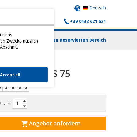
Deutsch
+39 0432 621 621
AUFSWAGEN
KONTAKTE
ür das
Einloggen Reservierten Bereich
nen Zwecke nützlich
 Abschnitt
GYMNIC PLUS 75
Accept all
0
3
0
6
5
Anzahl:
Angebot anfordern