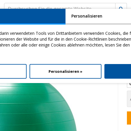
Personalisieren
A
KUNDENSERVICE
MyCHINESPORT
(
0
) EINK
darin verwendeten Tools von Drittanbietern verwenden Cookies, die f
my
Video
Download
ieren der Website und für die in den Cookie-Richtlinien beschriebe
ahren oder alle oder einige Cookies ablehnen möchten, lesen Sie den
tionsbäLle
> Gymnic Plus 75
l
Personalisieren »