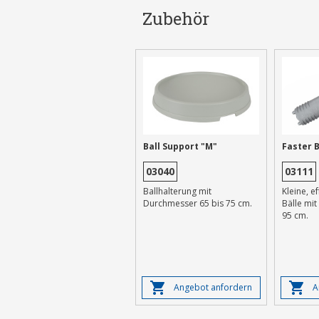
Zubehör
Ball Support "M"
Faster 
03040
03111
Ballhalterung mit
Kleine, e
Durchmesser 65 bis 75 cm.
Bälle mi
95 cm.
Angebot anfordern
A