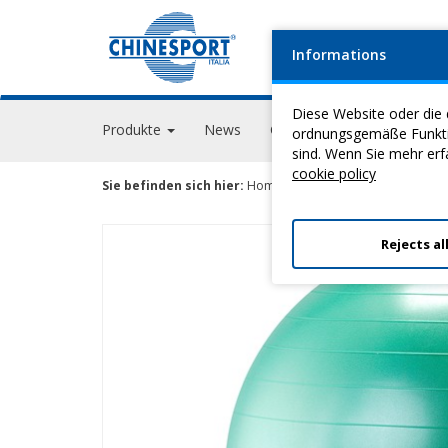
Informations
FIRM
Diese Website oder die 
Produkte
News
Geschehen
GPS Acade
ordnungsgemäße Funktion
sind. Wenn Sie mehr erf
cookie policy
Sie befinden sich hier:
Home
>
Heilgymnastik
>
Rehabilita
Rejects al