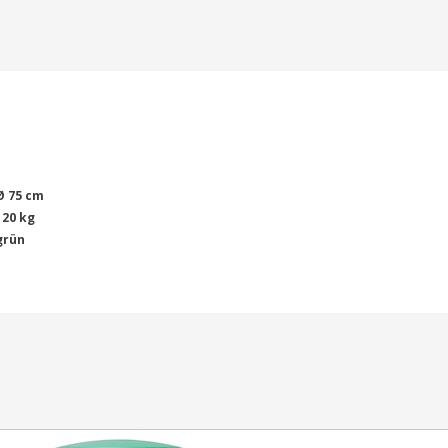
Ø 75 cm
120 kg
grün