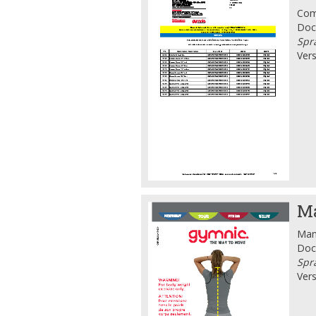
Comp
Doc
Spra
Vers
Ma
Manu
Doc
Spra
Vers