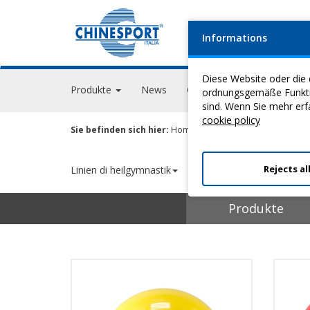
Informations
FIRM
Diese Website oder die 
Produkte
News
Geschehen
GPS Acade
ordnungsgemäße Funktion
sind. Wenn Sie mehr erf
cookie policy
Sie befinden sich hier:
Home
>
Heilgymnastik
> Rehabilitat
Rejects al
Linien di heilgymnastik
Produkte