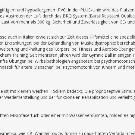
ungiftigem und hypoallergenem PVC. In der PLUS-Linie wird das Platze
es Austreten der Luft durch das BRQ System (Burst Resistant Qualität
 Last von mehr als 300 kg. Sicherheit und Zuverlässigkeit von CE- und
e auch in Italien erweist sich zur Zeit dieses Hilfsmittel eine spezie
 Erkrankungen; bei der Behandlung von Muskeldystrophie; bei rehabil
rweiterung und -haltung des Körpers; bei Fitness und Aerobic-Übungen
chem Training. Seit mehreren Jahren wird der Gymnic Ball in einigen F
nfte Übungen bei Wirbelpathologien angeboten: bei psychomotorisch
stik für ältere Menschen; bei Psychomotorik von Kindern und motori
e ist mit kleinen weichen Höckern bedeckt. Die propriozeptive Stimul
 der Wiederherstellung und der funktionalen Rehabilitation und verleih
chten Mikrofasertuch oder einer mit Wasser verdünnten, milden Reini
smetika, wie z.B. Wangenrouge, führen zu dauerhaften Verfärbungen 