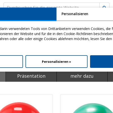
Personalisieren
A
KUNDENSERVICE
MyCHINESPORT
(
0
) EINK
darin verwendeten Tools von Drittanbietern verwenden Cookies, die f
my
Video
Download
ieren der Website und für die in den Cookie-Richtlinien beschriebe
ahren oder alle oder einige Cookies ablehnen möchten, lesen Sie den
ionsbälle
Rehabilitationsbälle
l
Personalisieren »
Präsentation
mehr dazu