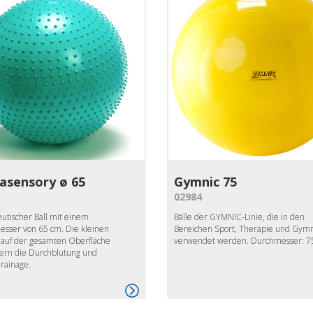
asensory ø 65
Gymnic 75
02984
utischer Ball mit einem
Bälle der GYMNIC-Linie, die in den
sser von 65 cm. Die kleinen
Bereichen Sport, Therapie und Gymn
 auf der gesamten Oberfläche
verwendet werden. Durchmesser: 7
ern die Durchblutung und
ainage.