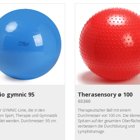
io gymnic 95
Therasensory ø 100
03260
er GYMNIC-Linie, die in den
Therapeutischer Ball mit einem
en Sport, Therapie und Gymnastik
Durchmesser von 100 cm. Die klein
et werden. Durchmesser: 95 cm.
Spitzen auf der gesamten Oberfläch
verbessern die Durchblutung und
Lymphdrainage.