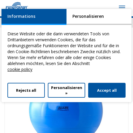
Toggl
navig
Informations
Personalisieren
News
Geschehen
Video
Download
Diese Website oder die darin verwendeten Tools von
Drittanbietern verwenden Cookies, die für das
ordnungsgemäße Funktionieren der Website und für die in
den Cookie-Richtlinien beschriebenen Zwecke nützlich sind.
Sie befinden sich hier:
Home
>
Heilgymnastik
>
RehabilitationsbäLle
>
Wenn Sie mehr erfahren oder alle oder einige Cookies
Gymnic 65
ablehnen möchten, lesen Sie den Abschnitt
cookie policy
Personalisieren
Rejects all
Accept all
»