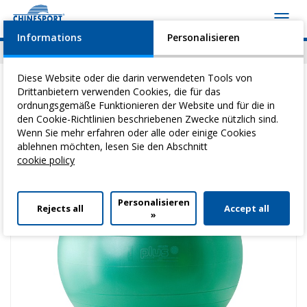
Toggl
navig
Informations
Personalisieren
News
Geschehen
Video
Download
Diese Website oder die darin verwendeten Tools von
Drittanbietern verwenden Cookies, die für das
ordnungsgemäße Funktionieren der Website und für die in
den Cookie-Richtlinien beschriebenen Zwecke nützlich sind.
Sie befinden sich hier:
Home
>
Heilgymnastik
>
RehabilitationsbäLle
>
Wenn Sie mehr erfahren oder alle oder einige Cookies
Gymnic Plus 75
ablehnen möchten, lesen Sie den Abschnitt
cookie policy
Personalisieren
Rejects all
Accept all
»