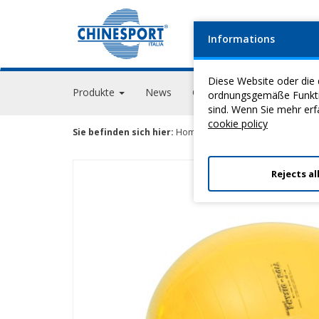
Informations
FIRM
Diese Website oder die 
Produkte
News
Geschehen
GPS Acade
ordnungsgemäße Funktion
sind. Wenn Sie mehr erf
cookie policy
Sie befinden sich hier:
Home
>
Heilgymnastik
>
SportbäLl
Rejects al