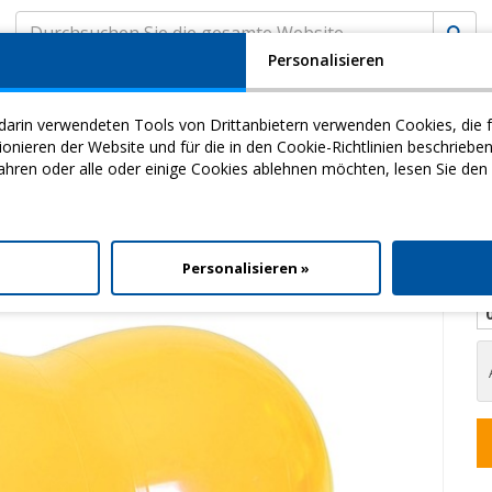
Personalisieren
A
KUNDENSERVICE
MyCHINESPORT
(
0
) EINK
darin verwendeten Tools von Drittanbietern verwenden Cookies, die f
my
Video
Download
ieren der Website und für die in den Cookie-Richtlinien beschriebe
ahren oder alle oder einige Cookies ablehnen möchten, lesen Sie den
e
> Physioroll 55
l
Personalisieren »