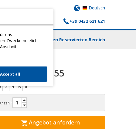
Deutsch
+39 0432 621 621
AUFSWAGEN
KONTAKTE
ür das
Einloggen Reservierten Bereich
nen Zwecke nützlich
 Abschnitt
PHYSIOROLL 55
Accept all
0
2
9
6
0
Anzahl:
Angebot anfordern