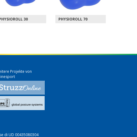
PHYSIOROLL 70
PHYSIOROLL 85
SOFTGYM
itere Projekte von
inesport
mprese di UD 00435080304