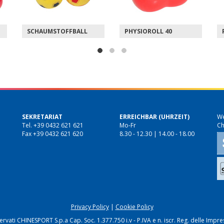
PHYSIOROLL 40
PHYSIOROLL 30
SEKRETARIAT
ERREICHBAR (UHRZEIT)
We
Tel. +39 0432 621 621
Mo-Fr
Ch
Fax +39 0432 621 620
8.30 - 12.30 | 14.00 - 18.00
Privacy Policy
|
Cookie Policy
riservati CHINESPORT S.p.a Cap. Soc. 1.377.750 i.v - P.IVA e n. iscr. Reg. delle I