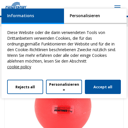
Toggl
navig
Informations
Personalisieren
News
Geschehen
Video
Download
Diese Website oder die darin verwendeten Tools von
Drittanbietern verwenden Cookies, die für das
ordnungsgemäße Funktionieren der Website und für die in
den Cookie-Richtlinien beschriebenen Zwecke nützlich sind.
Sie befinden sich hier:
Home
>
Heilgymnastik
>
SportbäLle
> Heavimed
Wenn Sie mehr erfahren oder alle oder einige Cookies
Kg 1
ablehnen möchten, lesen Sie den Abschnitt
cookie policy
Personalisieren
Rejects all
Accept all
»